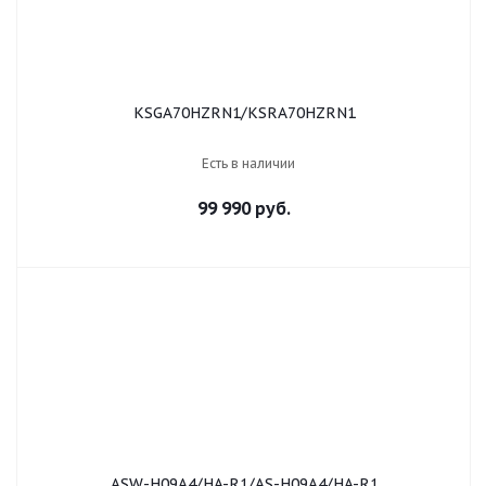
KSGA70HZRN1/KSRA70HZRN1
Есть в наличии
99 990 руб.
ASW-H09A4/HA-R1/AS-H09A4/HA-R1