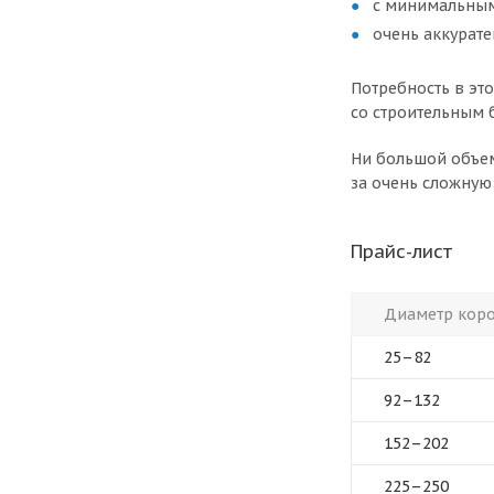
с минимальны
очень аккурате
Потребность в это
со строительным 
Ни большой объем
за очень сложную
Прайс-лист
Диаметр коро
25–82
92–132
152–202
225–250