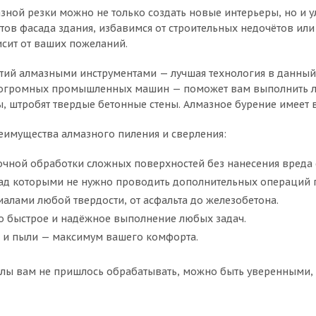
ной резки можно не только создать новые интерьеры, но и 
ов фасада здания, избавимся от строительных недочётов или
исит от ваших пожеланий.
тий алмазными инструментами — лучшая технология в данный
огромных промышленных машин — поможет вам выполнить люб
, штробят твердые бетонные стены. Алмазное бурение имеет в
еимущества алмазного пиления и сверления:
очной обработки сложных поверхностей без нанесения вреда 
над которыми не нужно проводить дополнительных операций 
иалами любой твердости, от асфальта до железобетона.
о быстрое и надёжное выполнение любых задач.
и пыли — максимум вашего комфорта.
лы вам не пришлось обрабатывать, можно быть уверенными, 