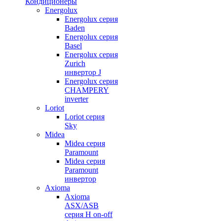
Кондиционеры
Energolux
Energolux серия
Baden
Energolux серия
Basel
Energolux серия
Zurich
инвертор J
Energolux серия
CHAMPERY
inverter
Loriot
Loriot серия
Sky
Midea
Midea серия
Paramount
Midea серия
Paramount
инвертор
Axioma
Axioma
ASX/ASB
серия Н on-off