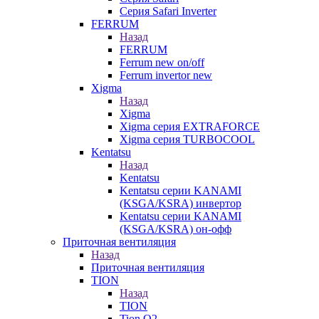
Серия Safari Inverter
FERRUM
Назад
FERRUM
Ferrum new on/off
Ferrum invertor new
Xigma
Назад
Xigma
Xigma серия EXTRAFORCE
Xigma серия TURBOCOOL
Kentatsu
Назад
Kentatsu
Kentatsu серии KANAMI
(KSGA/KSRA) инвертор
Kentatsu серии KANAMI
(KSGA/KSRA) он-офф
Приточная вентиляция
Назад
Приточная вентиляция
TION
Назад
TION
Tion O2