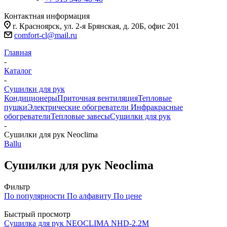
Контактная информация
г. Красноярск, ул. 2-я Брянская, д. 20Б, офис 201
comfort-cl@mail.ru
Главная
-
Каталог
-
Сушилки для рук
Кондиционеры
Приточная вентиляция
Тепловые
пушки
Электрические обогреватели
Инфракрасные
обогреватели
Тепловые завесы
Сушилки для рук
-
Сушилки для рук Neoclima
Ballu
Сушилки для рук Neoclima
Фильтр
По популярности
По алфавиту
По цене
Быстрый просмотр
Сушилка для рук NEOCLIMA NHD-2.2M