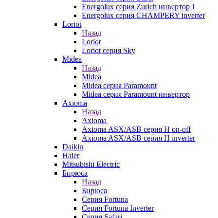
Energolux серия Zurich инвертор J
Energolux серия CHAMPERY inverter
Loriot
Назад
Loriot
Loriot серия Sky
Midea
Назад
Midea
Midea серия Paramount
Midea серия Paramount инвертор
Axioma
Назад
Axioma
Axioma ASX/ASB серия Н on-off
Axioma ASX/ASB серия Н inverter
Daikin
Haier
Mitsubishi Electric
Бирюса
Назад
Бирюса
Серия Fortuna
Серия Fortuna Inverter
Серия Safari