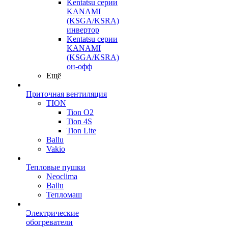
Kentatsu серии
KANAMI
(KSGA/KSRA)
инвертор
Kentatsu серии
KANAMI
(KSGA/KSRA)
он-офф
Ещё
Приточная вентиляция
TION
Tion O2
Tion 4S
Tion Lite
Ballu
Vakio
Тепловые пушки
Neoclima
Ballu
Тепломаш
Электрические
обогреватели