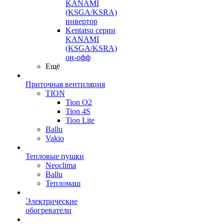
KANAMI
(KSGA/KSRA)
инвертор
Kentatsu серии
KANAMI
(KSGA/KSRA)
он-офф
Ещё
Приточная вентиляция
TION
Tion O2
Tion 4S
Tion Lite
Ballu
Vakio
Тепловые пушки
Neoclima
Ballu
Тепломаш
Электрические
обогреватели