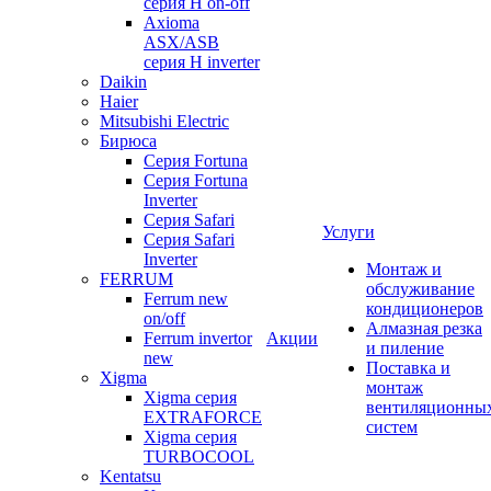
серия Н on-off
Axioma
ASX/ASB
серия Н inverter
Daikin
Haier
Mitsubishi Electric
Бирюса
Серия Fortuna
Серия Fortuna
Inverter
Серия Safari
Услуги
Серия Safari
Inverter
Монтаж и
FERRUM
обслуживание
Ferrum new
кондиционеров
on/off
Алмазная резка
Ferrum invertor
Акции
и пиление
new
Поставка и
Xigma
монтаж
Xigma серия
вентиляционны
EXTRAFORCE
систем
Xigma серия
TURBOCOOL
Kentatsu