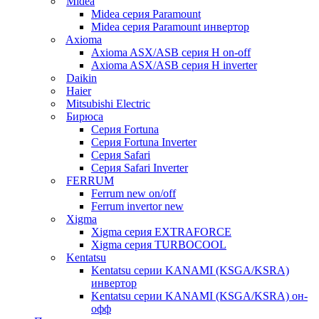
Midea
Midea серия Paramount
Midea серия Paramount инвертор
Axioma
Axioma ASX/ASB серия Н on-off
Axioma ASX/ASB серия Н inverter
Daikin
Haier
Mitsubishi Electric
Бирюса
Серия Fortuna
Серия Fortuna Inverter
Серия Safari
Серия Safari Inverter
FERRUM
Ferrum new on/off
Ferrum invertor new
Xigma
Xigma серия EXTRAFORCE
Xigma серия TURBOCOOL
Kentatsu
Kentatsu серии KANAMI (KSGA/KSRA)
инвертор
Kentatsu серии KANAMI (KSGA/KSRA) он-
офф