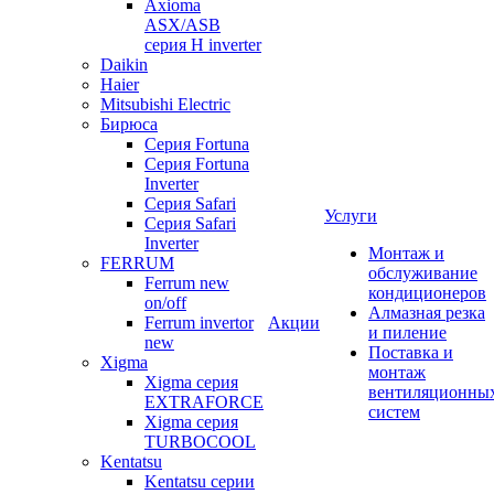
Axioma
ASX/ASB
серия Н inverter
Daikin
Haier
Mitsubishi Electric
Бирюса
Серия Fortuna
Серия Fortuna
Inverter
Серия Safari
Услуги
Серия Safari
Inverter
Монтаж и
FERRUM
обслуживание
Ferrum new
кондиционеров
on/off
Алмазная резка
Ferrum invertor
Акции
и пиление
new
Поставка и
Xigma
монтаж
Xigma серия
вентиляционны
EXTRAFORCE
систем
Xigma серия
TURBOCOOL
Kentatsu
Kentatsu серии