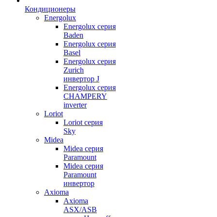
Кондиционеры
Energolux
Energolux серия
Baden
Energolux серия
Basel
Energolux серия
Zurich
инвертор J
Energolux серия
CHAMPERY
inverter
Loriot
Loriot серия
Sky
Midea
Midea серия
Paramount
Midea серия
Paramount
инвертор
Axioma
Axioma
ASX/ASB