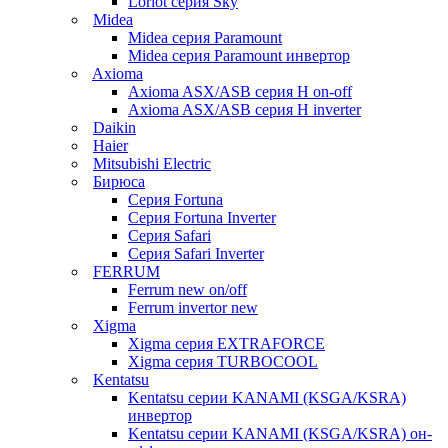
Loriot серия Sky
Midea
Midea серия Paramount
Midea серия Paramount инвертор
Axioma
Axioma ASX/ASB серия Н on-off
Axioma ASX/ASB серия Н inverter
Daikin
Haier
Mitsubishi Electric
Бирюса
Серия Fortuna
Серия Fortuna Inverter
Серия Safari
Серия Safari Inverter
FERRUM
Ferrum new on/off
Ferrum invertor new
Xigma
Xigma серия EXTRAFORCE
Xigma серия TURBOCOOL
Kentatsu
Kentatsu серии KANAMI (KSGA/KSRA)
инвертор
Kentatsu серии KANAMI (KSGA/KSRA) он-