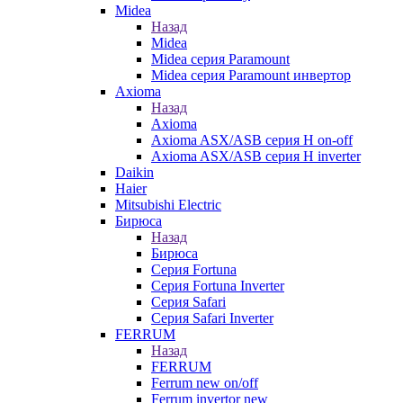
Midea
Назад
Midea
Midea серия Paramount
Midea серия Paramount инвертор
Axioma
Назад
Axioma
Axioma ASX/ASB серия Н on-off
Axioma ASX/ASB серия Н inverter
Daikin
Haier
Mitsubishi Electric
Бирюса
Назад
Бирюса
Серия Fortuna
Серия Fortuna Inverter
Серия Safari
Серия Safari Inverter
FERRUM
Назад
FERRUM
Ferrum new on/off
Ferrum invertor new