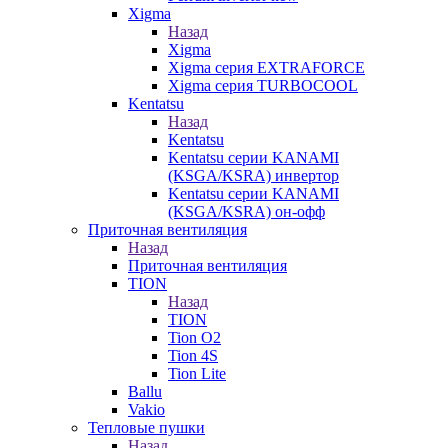
Xigma
Назад
Xigma
Xigma серия EXTRAFORCE
Xigma серия TURBOCOOL
Kentatsu
Назад
Kentatsu
Kentatsu серии KANAMI
(KSGA/KSRA) инвертор
Kentatsu серии KANAMI
(KSGA/KSRA) он-офф
Приточная вентиляция
Назад
Приточная вентиляция
TION
Назад
TION
Tion O2
Tion 4S
Tion Lite
Ballu
Vakio
Тепловые пушки
Назад