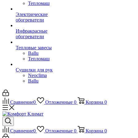
Тепломаш
Электрические
обогреватели
Инфракрасные
обогреватели
Тепловые завесы
Ballu
Тепломаш
Сушилки для рук
Neoclima
Ballu
Сравнение
0
Отложенные
0
Корзина
0
Сравнение
0
Отложенные
0
Корзина
0