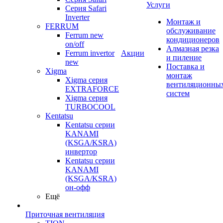
Услуги
Серия Safari
Inverter
Монтаж и
FERRUM
обслуживание
Ferrum new
кондиционеров
on/off
Алмазная резка
Ferrum invertor
Акции
и пиление
new
Поставка и
Xigma
монтаж
Xigma серия
вентиляционны
EXTRAFORCE
систем
Xigma серия
TURBOCOOL
Kentatsu
Kentatsu серии
KANAMI
(KSGA/KSRA)
инвертор
Kentatsu серии
KANAMI
(KSGA/KSRA)
он-офф
Ещё
Приточная вентиляция