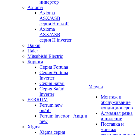
инвертор
Axioma
Axioma
ASX/ASB
серия Н on-off
Axioma
ASX/ASB
серия Н inverter
Daikin
Haier
Mitsubishi Electric
Бирюса
Серия Fortuna
Серия Fortuna
Inverter
Серия Safari
Услуги
Серия Safari
Inverter
Монтаж и
FERRUM
обслуживание
Ferrum new
кондиционеров
on/off
Алмазная резка
Ferrum invertor
Акции
и пиление
new
Поставка и
Xigma
монтаж
Xigma серия
вентиляционны