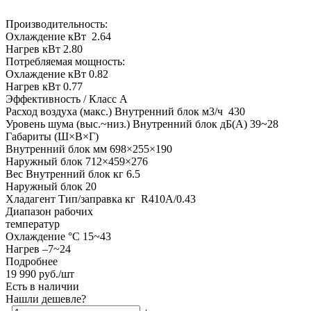
Производительность:
Охлаждение кВт 2.64
Нагрев кВт 2.80
Потребляемая мощность:
Охлаждение кВт 0.82
Нагрев кВт 0.77
Эффективность / Класс А
Расход воздуха (макс.) Внутренний блок м3/ч 430
Уровень шума (выс.~низ.) Внутренний блок дБ(А) 39~28
Габариты (Ш×В×Г)
Внутренний блок мм 698×255×190
Наружный блок 712×459×276
Вес Внутренний блок кг 6.5
Наружный блок 20
Хладагент Тип/заправка кг R410A/0.43
Диапазон рабочих
температур
Охлаждение °C 15~43
Нагрев –7~24
Подробнее
19 990
руб.
/шт
Есть в наличии
Нашли дешевле?