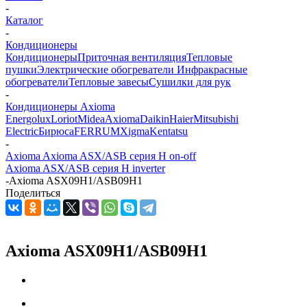
-
Каталог
-
Кондиционеры
Кондиционеры
Приточная вентиляция
Тепловые
пушки
Электрические обогреватели
Инфракрасные
обогреватели
Тепловые завесы
Сушилки для рук
-
Кондиционеры Axioma
Energolux
Loriot
Midea
Axioma
Daikin
Haier
Mitsubishi
Electric
Бирюса
FERRUM
Xigma
Kentatsu
-
Axioma Axioma ASX/ASB серия Н on-off
Axioma ASX/ASB серия Н inverter
-
Axioma ASX09Н1/ASB09Н1
Поделиться
Axioma ASX09Н1/ASB09Н1