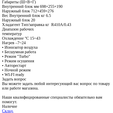
Габариты (Ш×В×Г)
Внутренний блок мм 698×255×190
Наружный блок 712×459×276
Вес Внутренний блок кг 6.5
Наружный блок 20
Хладагент Тип/заправка кг R410A/0.43
Диапазон рабочих
температур
Охлаждение °C 15~43
Нагрев –7~24
• Ионизатор воздуха
• Бесшумная работа
• Режим "Turbo"
• Режим осушения
• Авторестарт
• Ночной режим
• WI-FI ready
Задать вопрос
Вы можете задать любой интересующий вас вопрос по товару
или работе магазина.
Наши квалифицированные специалисты обязательно вам
помогут.
Наличие
Склад,