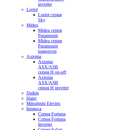
inverter
Loriot
Loriot серия
Sky
Midea
Midea серия
Paramount
Midea серия
Paramount
инвертор
Axioma
Axioma
ASX/ASB
серия Н on-off
Axioma
ASX/ASB
серия Н inverter
Daikin
Haier
Mitsubishi Electric
Бирюса
Серия Fortuna
Серия Fortuna
Inverter
Серия Safari