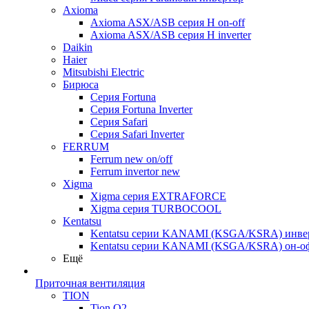
Axioma
Axioma ASX/ASB серия Н on-off
Axioma ASX/ASB серия Н inverter
Daikin
Haier
Mitsubishi Electric
Бирюса
Серия Fortuna
Серия Fortuna Inverter
Серия Safari
Серия Safari Inverter
FERRUM
Ferrum new on/off
Ferrum invertor new
Xigma
Xigma серия EXTRAFORCE
Xigma серия TURBOCOOL
Kentatsu
Kentatsu серии KANAMI (KSGA/KSRA) инве
Kentatsu серии KANAMI (KSGA/KSRA) он-о
Ещё
Приточная вентиляция
TION
Tion O2