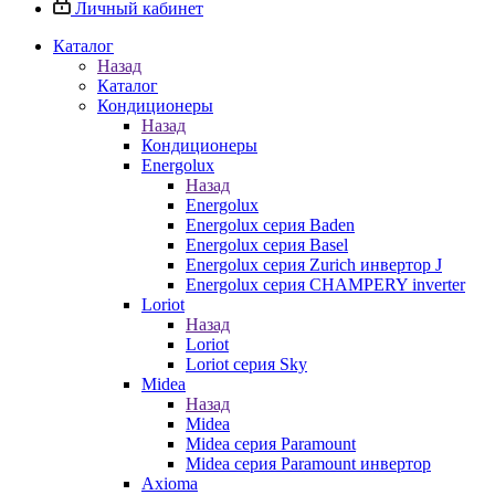
Личный кабинет
Каталог
Назад
Каталог
Кондиционеры
Назад
Кондиционеры
Energolux
Назад
Energolux
Energolux серия Baden
Energolux серия Basel
Energolux серия Zurich инвертор J
Energolux серия CHAMPERY inverter
Loriot
Назад
Loriot
Loriot серия Sky
Midea
Назад
Midea
Midea серия Paramount
Midea серия Paramount инвертор
Axioma