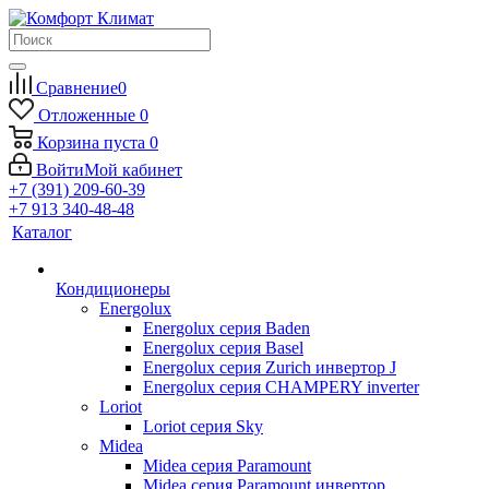
Сравнение
0
Отложенные
0
Корзина
пуста
0
Войти
Мой кабинет
+7 (391) 209-60-39
+7 913 340-48-48
Каталог
Кондиционеры
Energolux
Energolux серия Baden
Energolux серия Basel
Energolux серия Zurich инвертор J
Energolux серия CHAMPERY inverter
Loriot
Loriot серия Sky
Midea
Midea серия Paramount
Midea серия Paramount инвертор