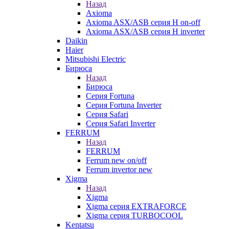
Назад
Axioma
Axioma ASX/ASB серия Н on-off
Axioma ASX/ASB серия Н inverter
Daikin
Haier
Mitsubishi Electric
Бирюса
Назад
Бирюса
Серия Fortuna
Серия Fortuna Inverter
Серия Safari
Серия Safari Inverter
FERRUM
Назад
FERRUM
Ferrum new on/off
Ferrum invertor new
Xigma
Назад
Xigma
Xigma серия EXTRAFORCE
Xigma серия TURBOCOOL
Kentatsu