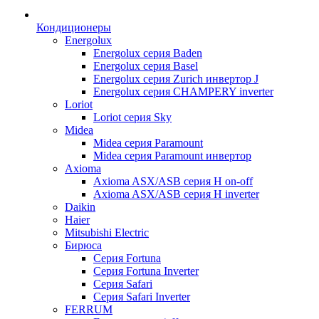
Кондиционеры
Energolux
Energolux серия Baden
Energolux серия Basel
Energolux серия Zurich инвертор J
Energolux серия CHAMPERY inverter
Loriot
Loriot серия Sky
Midea
Midea серия Paramount
Midea серия Paramount инвертор
Axioma
Axioma ASX/ASB серия Н on-off
Axioma ASX/ASB серия Н inverter
Daikin
Haier
Mitsubishi Electric
Бирюса
Серия Fortuna
Серия Fortuna Inverter
Серия Safari
Серия Safari Inverter
FERRUM