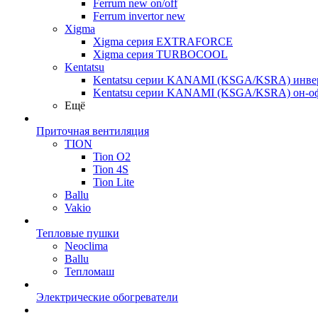
Ferrum new on/off
Ferrum invertor new
Xigma
Xigma серия EXTRAFORCE
Xigma серия TURBOCOOL
Kentatsu
Kentatsu серии KANAMI (KSGA/KSRA) инве
Kentatsu серии KANAMI (KSGA/KSRA) он-о
Ещё
Приточная вентиляция
TION
Tion O2
Tion 4S
Tion Lite
Ballu
Vakio
Тепловые пушки
Neoclima
Ballu
Тепломаш
Электрические обогреватели