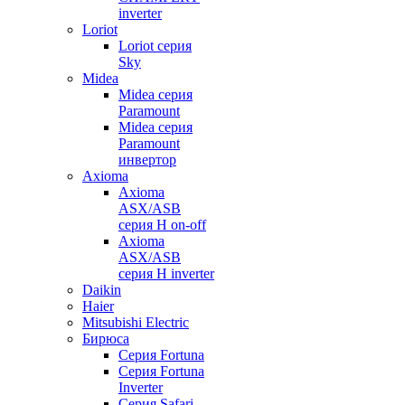
inverter
Loriot
Loriot серия
Sky
Midea
Midea серия
Paramount
Midea серия
Paramount
инвертор
Axioma
Axioma
ASX/ASB
серия Н on-off
Axioma
ASX/ASB
серия Н inverter
Daikin
Haier
Mitsubishi Electric
Бирюса
Серия Fortuna
Серия Fortuna
Inverter
Серия Safari