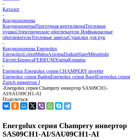
-
Каталог
-
Кондиционеры
Кондиционеры
Приточная вентиляция
Тепловые
пушки
Электрические обогреватели
Инфракрасные
обогреватели
Тепловые завесы
Сушилки для рук
-
Кондиционеры Energolux
Energolux
Loriot
Midea
Axioma
Daikin
Haier
Mitsubishi
Electric
Бирюса
FERRUM
Xigma
Kentatsu
-
Energolux Energolux серия CHAMPERY inverter
Energolux серия Baden
Energolux серия Basel
Energolux серия
Zurich инвертор J
-
Energolux серия Champery инвертор SAS09CH1-
AI/SAU09CH1-AI
Поделиться
Energolux серия Champery инвертор
SAS09CH1-AI/SAU09CH1-AI