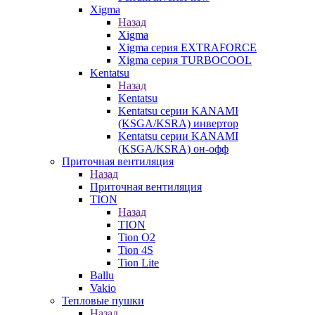
Xigma
Назад
Xigma
Xigma серия EXTRAFORCE
Xigma серия TURBOCOOL
Kentatsu
Назад
Kentatsu
Kentatsu серии KANAMI
(KSGA/KSRA) инвертор
Kentatsu серии KANAMI
(KSGA/KSRA) он-офф
Приточная вентиляция
Назад
Приточная вентиляция
TION
Назад
TION
Tion O2
Tion 4S
Tion Lite
Ballu
Vakio
Тепловые пушки
Назад