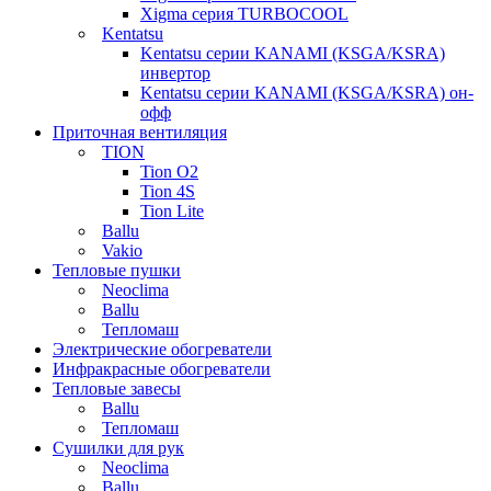
Xigma серия TURBOCOOL
Kentatsu
Kentatsu серии KANAMI (KSGA/KSRA)
инвертор
Kentatsu серии KANAMI (KSGA/KSRA) он-
офф
Приточная вентиляция
TION
Tion O2
Tion 4S
Tion Lite
Ballu
Vakio
Тепловые пушки
Neoclima
Ballu
Тепломаш
Электрические обогреватели
Инфракрасные обогреватели
Тепловые завесы
Ballu
Тепломаш
Сушилки для рук
Neoclima
Ballu