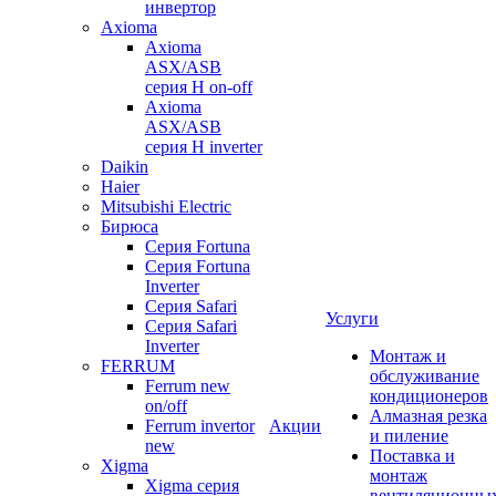
инвертор
Axioma
Axioma
ASX/ASB
серия Н on-off
Axioma
ASX/ASB
серия Н inverter
Daikin
Haier
Mitsubishi Electric
Бирюса
Серия Fortuna
Серия Fortuna
Inverter
Серия Safari
Услуги
Серия Safari
Inverter
Монтаж и
FERRUM
обслуживание
Ferrum new
кондиционеров
on/off
Алмазная резка
Ferrum invertor
Акции
и пиление
new
Поставка и
Xigma
монтаж
Xigma серия
вентиляционны