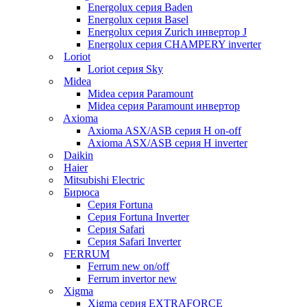
Energolux серия Baden
Energolux серия Basel
Energolux серия Zurich инвертор J
Energolux серия CHAMPERY inverter
Loriot
Loriot серия Sky
Midea
Midea серия Paramount
Midea серия Paramount инвертор
Axioma
Axioma ASX/ASB серия Н on-off
Axioma ASX/ASB серия Н inverter
Daikin
Haier
Mitsubishi Electric
Бирюса
Серия Fortuna
Серия Fortuna Inverter
Серия Safari
Серия Safari Inverter
FERRUM
Ferrum new on/off
Ferrum invertor new
Xigma
Xigma серия EXTRAFORCE