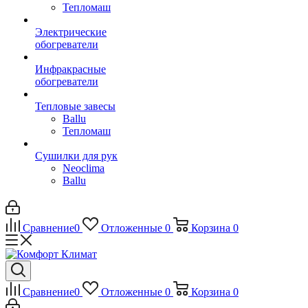
Тепломаш
Электрические
обогреватели
Инфракрасные
обогреватели
Тепловые завесы
Ballu
Тепломаш
Сушилки для рук
Neoclima
Ballu
Сравнение
0
Отложенные
0
Корзина
0
Сравнение
0
Отложенные
0
Корзина
0