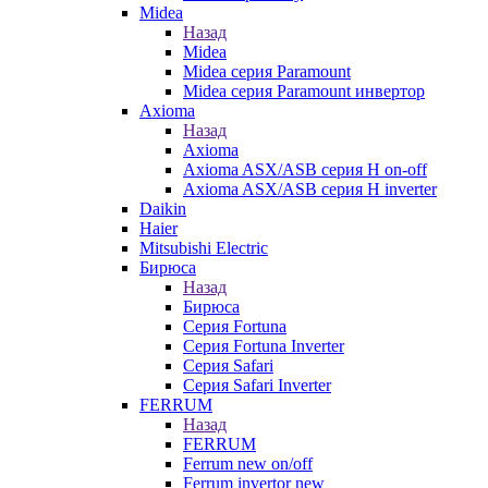
Midea
Назад
Midea
Midea серия Paramount
Midea серия Paramount инвертор
Axioma
Назад
Axioma
Axioma ASX/ASB серия Н on-off
Axioma ASX/ASB серия Н inverter
Daikin
Haier
Mitsubishi Electric
Бирюса
Назад
Бирюса
Серия Fortuna
Серия Fortuna Inverter
Серия Safari
Серия Safari Inverter
FERRUM
Назад
FERRUM
Ferrum new on/off
Ferrum invertor new