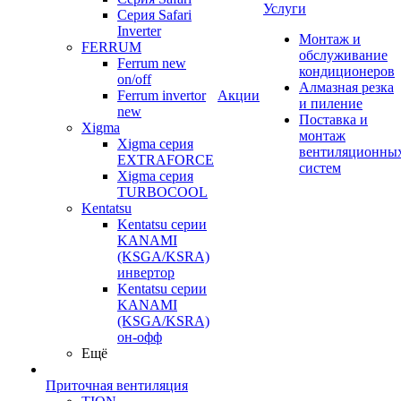
Услуги
Серия Safari
Inverter
Монтаж и
FERRUM
обслуживание
Ferrum new
кондиционеров
on/off
Алмазная резка
Ferrum invertor
Акции
и пиление
new
Поставка и
Xigma
монтаж
Xigma серия
вентиляционны
EXTRAFORCE
систем
Xigma серия
TURBOCOOL
Kentatsu
Kentatsu серии
KANAMI
(KSGA/KSRA)
инвертор
Kentatsu серии
KANAMI
(KSGA/KSRA)
он-офф
Ещё
Приточная вентиляция