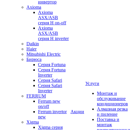
инвертор
Axioma
Axioma
ASX/ASB
серия Н on-off
Axioma
ASX/ASB
серия Н inverter
Daikin
Haier
Mitsubishi Electric
Бирюса
Серия Fortuna
Серия Fortuna
Inverter
Серия Safari
Услуги
Серия Safari
Inverter
Монтаж и
FERRUM
обслуживание
Ferrum new
кондиционеров
on/off
Алмазная резка
Ferrum invertor
Акции
и пиление
new
Поставка и
Xigma
монтаж
Xigma серия
вентиляционны