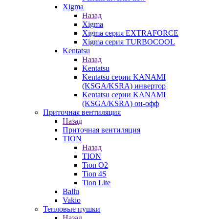
Xigma
Назад
Xigma
Xigma серия EXTRAFORCE
Xigma серия TURBOCOOL
Kentatsu
Назад
Kentatsu
Kentatsu серии KANAMI
(KSGA/KSRA) инвертор
Kentatsu серии KANAMI
(KSGA/KSRA) он-офф
Приточная вентиляция
Назад
Приточная вентиляция
TION
Назад
TION
Tion O2
Tion 4S
Tion Lite
Ballu
Vakio
Тепловые пушки
Назад