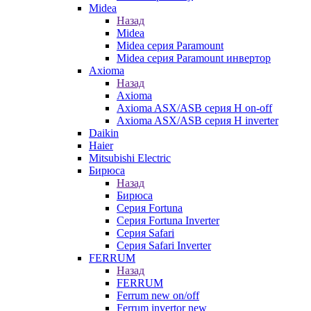
Midea
Назад
Midea
Midea серия Paramount
Midea серия Paramount инвертор
Axioma
Назад
Axioma
Axioma ASX/ASB серия Н on-off
Axioma ASX/ASB серия Н inverter
Daikin
Haier
Mitsubishi Electric
Бирюса
Назад
Бирюса
Серия Fortuna
Серия Fortuna Inverter
Серия Safari
Серия Safari Inverter
FERRUM
Назад
FERRUM
Ferrum new on/off
Ferrum invertor new