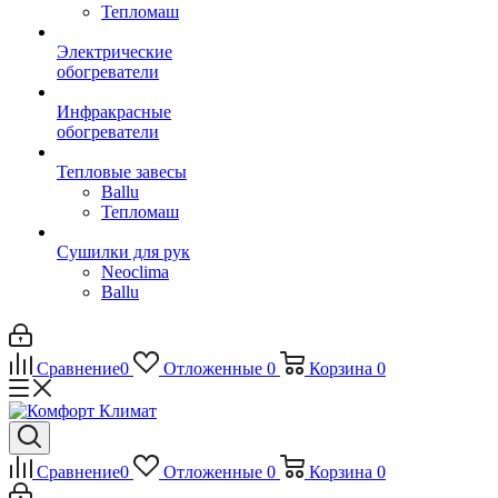
Тепломаш
Электрические
обогреватели
Инфракрасные
обогреватели
Тепловые завесы
Ballu
Тепломаш
Сушилки для рук
Neoclima
Ballu
Сравнение
0
Отложенные
0
Корзина
0
Сравнение
0
Отложенные
0
Корзина
0