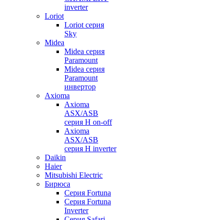
inverter
Loriot
Loriot серия
Sky
Midea
Midea серия
Paramount
Midea серия
Paramount
инвертор
Axioma
Axioma
ASX/ASB
серия Н on-off
Axioma
ASX/ASB
серия Н inverter
Daikin
Haier
Mitsubishi Electric
Бирюса
Серия Fortuna
Серия Fortuna
Inverter
Серия Safari