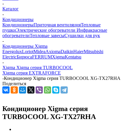
-
Каталог
-
Кондиционеры
Кондиционеры
Приточная вентиляция
Тепловые
пушки
Электрические обогреватели
Инфракрасные
обогреватели
Тепловые завесы
Сушилки для рук
-
Кондиционеры Xigma
Energolux
Loriot
Midea
Axioma
Daikin
Haier
Mitsubishi
Electric
Бирюса
FERRUM
Xigma
Kentatsu
-
Xigma Xigma серия TURBOCOOL
Xigma серия EXTRAFORCE
-
Кондиционер Xigma серия TURBOCOOL XG-TХ27RHA
Поделиться
Кондиционер Xigma серия
TURBOCOOL XG-TХ27RHA