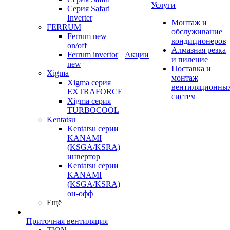
Услуги
Серия Safari
Inverter
Монтаж и
FERRUM
обслуживание
Ferrum new
кондиционеров
on/off
Алмазная резка
Ferrum invertor
Акции
и пиление
new
Поставка и
Xigma
монтаж
Xigma серия
вентиляционны
EXTRAFORCE
систем
Xigma серия
TURBOCOOL
Kentatsu
Kentatsu серии
KANAMI
(KSGA/KSRA)
инвертор
Kentatsu серии
KANAMI
(KSGA/KSRA)
он-офф
Ещё
Приточная вентиляция