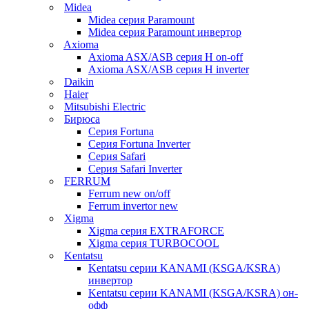
Midea
Midea серия Paramount
Midea серия Paramount инвертор
Axioma
Axioma ASX/ASB серия Н on-off
Axioma ASX/ASB серия Н inverter
Daikin
Haier
Mitsubishi Electric
Бирюса
Серия Fortuna
Серия Fortuna Inverter
Серия Safari
Серия Safari Inverter
FERRUM
Ferrum new on/off
Ferrum invertor new
Xigma
Xigma серия EXTRAFORCE
Xigma серия TURBOCOOL
Kentatsu
Kentatsu серии KANAMI (KSGA/KSRA)
инвертор
Kentatsu серии KANAMI (KSGA/KSRA) он-
офф