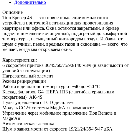
Дополнительно
Описание
Tion Бризер 4S — это новое поколение компактного
устройства приточной вентиляции для проветривания
квартиры или офиса. Окна остаются закрытыми, а бризер
подает в помещение очищенный, подогретый до комфортной
температуры, насыщенный кислородом воздух. Избавит от
шума с улицы, пыли, вредных газов и сквозняка — всего, что
мешает, когда мы открываем окна.
Характеристики:
6 скоростей притока 30/45/60/75/90/140 м3/ч (в зависимости от
условий эксплуатации)
Нагревательный элемент
Режим рециркуляции
Работа в диапазоне температур от −40 до +50 °С
Каскад фильтров G4+HEPA H13 (с антибактериальным
покрытием)+АК-4S
Пульт управления с LCD-дисплеем
Модуль СО2+ системы MagicAir в комплекте
Управление через мобильное приложение Tion Remote и
MagicAir
Автоматическая заслонка
Шум в зависимости от скорости 19/21/24/35/45/47 дБА