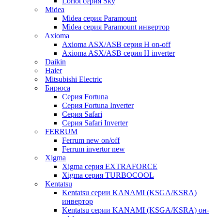
Loriot серия Sky
Midea
Midea серия Paramount
Midea серия Paramount инвертор
Axioma
Axioma ASX/ASB серия Н on-off
Axioma ASX/ASB серия Н inverter
Daikin
Haier
Mitsubishi Electric
Бирюса
Серия Fortuna
Серия Fortuna Inverter
Серия Safari
Серия Safari Inverter
FERRUM
Ferrum new on/off
Ferrum invertor new
Xigma
Xigma серия EXTRAFORCE
Xigma серия TURBOCOOL
Kentatsu
Kentatsu серии KANAMI (KSGA/KSRA)
инвертор
Kentatsu серии KANAMI (KSGA/KSRA) он-