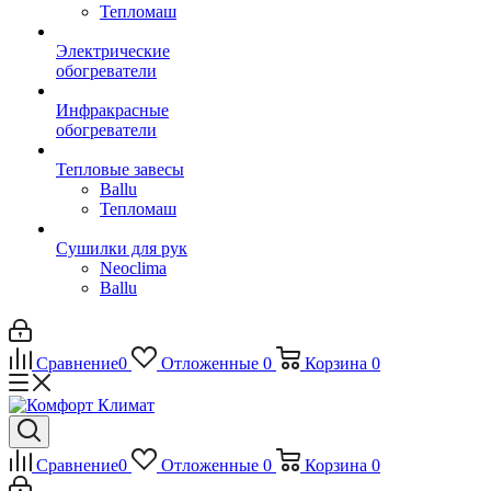
Тепломаш
Электрические
обогреватели
Инфракрасные
обогреватели
Тепловые завесы
Ballu
Тепломаш
Сушилки для рук
Neoclima
Ballu
Сравнение
0
Отложенные
0
Корзина
0
Сравнение
0
Отложенные
0
Корзина
0