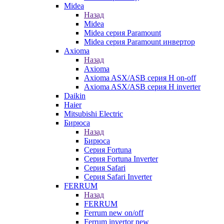
Midea
Назад
Midea
Midea серия Paramount
Midea серия Paramount инвертор
Axioma
Назад
Axioma
Axioma ASX/ASB серия Н on-off
Axioma ASX/ASB серия Н inverter
Daikin
Haier
Mitsubishi Electric
Бирюса
Назад
Бирюса
Серия Fortuna
Серия Fortuna Inverter
Серия Safari
Серия Safari Inverter
FERRUM
Назад
FERRUM
Ferrum new on/off
Ferrum invertor new