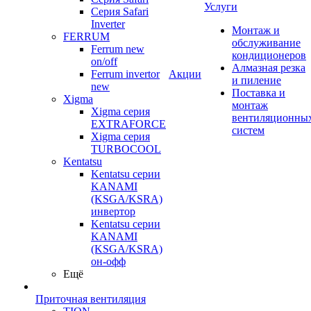
Услуги
Серия Safari
Inverter
Монтаж и
FERRUM
обслуживание
Ferrum new
кондиционеров
on/off
Алмазная резка
Ferrum invertor
Акции
и пиление
new
Поставка и
Xigma
монтаж
Xigma серия
вентиляционны
EXTRAFORCE
систем
Xigma серия
TURBOCOOL
Kentatsu
Kentatsu серии
KANAMI
(KSGA/KSRA)
инвертор
Kentatsu серии
KANAMI
(KSGA/KSRA)
он-офф
Ещё
Приточная вентиляция