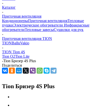
-
Каталог
-
Приточная вентиляция
Кондиционеры
Приточная вентиляция
Тепловые
пушки
Электрические обогреватели
Инфракрасные
обогреватели
Тепловые завесы
Сушилки для рук
-
Приточная вентиляция TION
TION
Ballu
Vakio
-
TION Tion 4S
Tion O2
Tion Lite
-
Tion Бризер 4S Plus
Поделиться
Tion Бризер 4S Plus