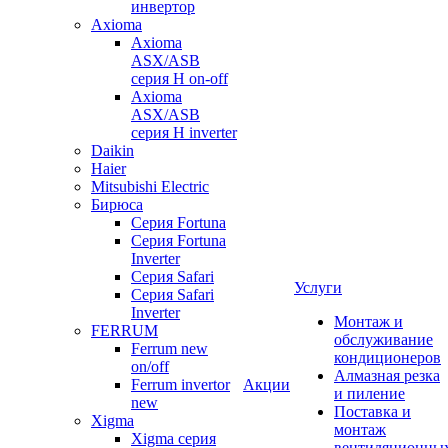
инвертор
Axioma
Axioma
ASX/ASB
серия Н on-off
Axioma
ASX/ASB
серия Н inverter
Daikin
Haier
Mitsubishi Electric
Бирюса
Серия Fortuna
Серия Fortuna
Inverter
Серия Safari
Услуги
Серия Safari
Inverter
Монтаж и
FERRUM
обслуживание
Ferrum new
кондиционеров
on/off
Алмазная резка
Ferrum invertor
Акции
и пиление
new
Поставка и
Xigma
монтаж
Xigma серия
вентиляционны