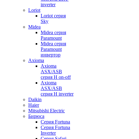
inverter
Loriot
Loriot серия
Sky
Midea
Midea серия
Paramount
Midea серия
Paramount
инвертор
Axioma
Axioma
ASX/ASB
серия Н on-off
Axioma
ASX/ASB
серия Н inverter
Daikin
Haier
Mitsubishi Electric
Бирюса
Серия Fortuna
Серия Fortuna
Inverter
Серия Safari