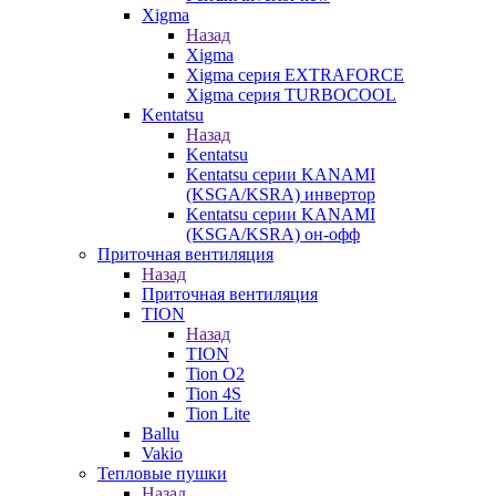
Xigma
Назад
Xigma
Xigma серия EXTRAFORCE
Xigma серия TURBOCOOL
Kentatsu
Назад
Kentatsu
Kentatsu серии KANAMI
(KSGA/KSRA) инвертор
Kentatsu серии KANAMI
(KSGA/KSRA) он-офф
Приточная вентиляция
Назад
Приточная вентиляция
TION
Назад
TION
Tion O2
Tion 4S
Tion Lite
Ballu
Vakio
Тепловые пушки
Назад