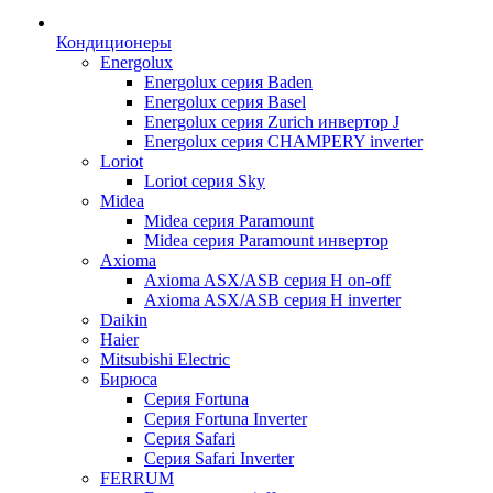
Кондиционеры
Energolux
Energolux серия Baden
Energolux серия Basel
Energolux серия Zurich инвертор J
Energolux серия CHAMPERY inverter
Loriot
Loriot серия Sky
Midea
Midea серия Paramount
Midea серия Paramount инвертор
Axioma
Axioma ASX/ASB серия Н on-off
Axioma ASX/ASB серия Н inverter
Daikin
Haier
Mitsubishi Electric
Бирюса
Серия Fortuna
Серия Fortuna Inverter
Серия Safari
Серия Safari Inverter
FERRUM