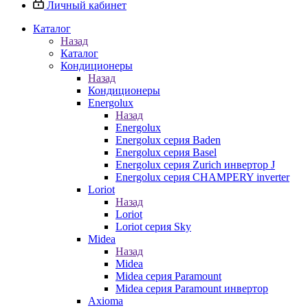
Личный кабинет
Каталог
Назад
Каталог
Кондиционеры
Назад
Кондиционеры
Energolux
Назад
Energolux
Energolux серия Baden
Energolux серия Basel
Energolux серия Zurich инвертор J
Energolux серия CHAMPERY inverter
Loriot
Назад
Loriot
Loriot серия Sky
Midea
Назад
Midea
Midea серия Paramount
Midea серия Paramount инвертор
Axioma