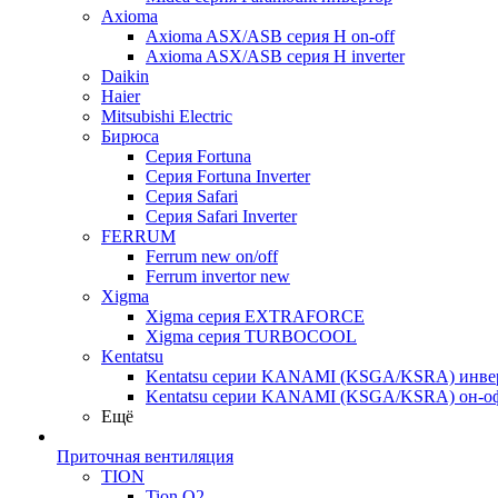
Axioma
Axioma ASX/ASB серия Н on-off
Axioma ASX/ASB серия Н inverter
Daikin
Haier
Mitsubishi Electric
Бирюса
Серия Fortuna
Серия Fortuna Inverter
Серия Safari
Серия Safari Inverter
FERRUM
Ferrum new on/off
Ferrum invertor new
Xigma
Xigma серия EXTRAFORCE
Xigma серия TURBOCOOL
Kentatsu
Kentatsu серии KANAMI (KSGA/KSRA) инве
Kentatsu серии KANAMI (KSGA/KSRA) он-о
Ещё
Приточная вентиляция
TION
Tion O2