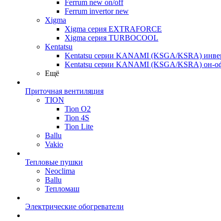
Ferrum new on/off
Ferrum invertor new
Xigma
Xigma серия EXTRAFORCE
Xigma серия TURBOCOOL
Kentatsu
Kentatsu серии KANAMI (KSGA/KSRA) инве
Kentatsu серии KANAMI (KSGA/KSRA) он-о
Ещё
Приточная вентиляция
TION
Tion O2
Tion 4S
Tion Lite
Ballu
Vakio
Тепловые пушки
Neoclima
Ballu
Тепломаш
Электрические обогреватели