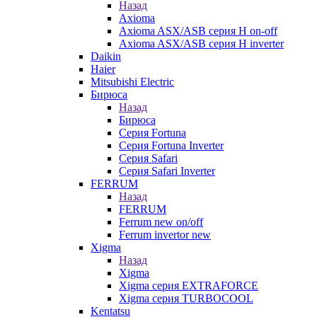
Назад
Axioma
Axioma ASX/ASB серия Н on-off
Axioma ASX/ASB серия Н inverter
Daikin
Haier
Mitsubishi Electric
Бирюса
Назад
Бирюса
Серия Fortuna
Серия Fortuna Inverter
Серия Safari
Серия Safari Inverter
FERRUM
Назад
FERRUM
Ferrum new on/off
Ferrum invertor new
Xigma
Назад
Xigma
Xigma серия EXTRAFORCE
Xigma серия TURBOCOOL
Kentatsu