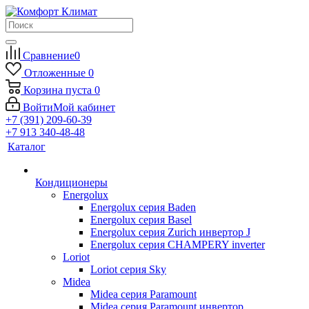
Сравнение
0
Отложенные
0
Корзина
пуста
0
Войти
Мой кабинет
+7 (391) 209-60-39
+7 913 340-48-48
Каталог
Кондиционеры
Energolux
Energolux серия Baden
Energolux серия Basel
Energolux серия Zurich инвертор J
Energolux серия CHAMPERY inverter
Loriot
Loriot серия Sky
Midea
Midea серия Paramount
Midea серия Paramount инвертор