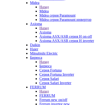
Midea
Назад
Midea
Midea серия Paramount
Midea серия Paramount инвертор
Axioma
Назад
Axioma
Axioma ASX/ASB серия Н on-off
Axioma ASX/ASB серия Н inverter
Daikin
Haier
Mitsubishi Electric
Бирюса
Назад
Бирюса
Серия Fortuna
Серия Fortuna Inverter
Серия Safari
Серия Safari Inverter
FERRUM
Назад
FERRUM
Ferrum new on/off
Ferrum invertor new