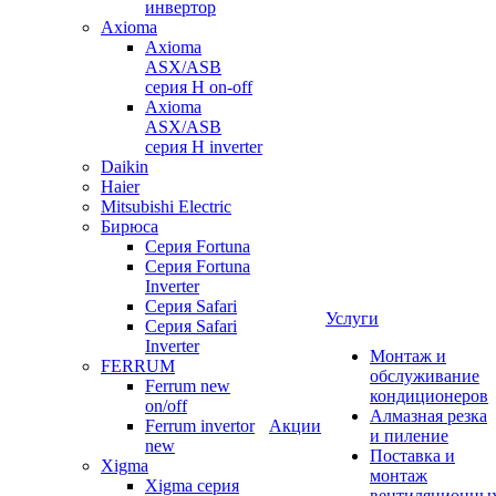
инвертор
Axioma
Axioma
ASX/ASB
серия Н on-off
Axioma
ASX/ASB
серия Н inverter
Daikin
Haier
Mitsubishi Electric
Бирюса
Серия Fortuna
Серия Fortuna
Inverter
Серия Safari
Услуги
Серия Safari
Inverter
Монтаж и
FERRUM
обслуживание
Ferrum new
кондиционеров
on/off
Алмазная резка
Ferrum invertor
Акции
и пиление
new
Поставка и
Xigma
монтаж
Xigma серия
вентиляционны