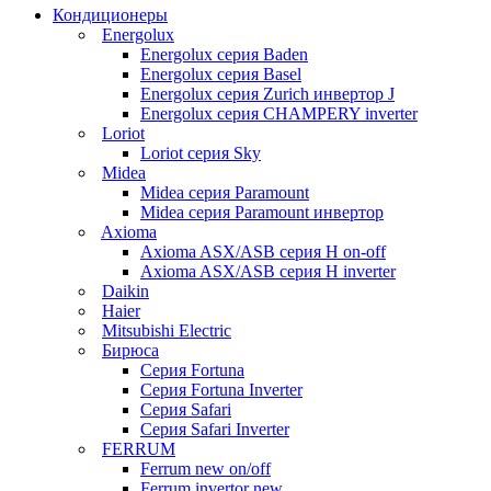
Кондиционеры
Energolux
Energolux серия Baden
Energolux серия Basel
Energolux серия Zurich инвертор J
Energolux серия CHAMPERY inverter
Loriot
Loriot серия Sky
Midea
Midea серия Paramount
Midea серия Paramount инвертор
Axioma
Axioma ASX/ASB серия Н on-off
Axioma ASX/ASB серия Н inverter
Daikin
Haier
Mitsubishi Electric
Бирюса
Серия Fortuna
Серия Fortuna Inverter
Серия Safari
Серия Safari Inverter
FERRUM
Ferrum new on/off
Ferrum invertor new