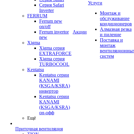
Услуги
Серия Safari
Inverter
Монтаж и
FERRUM
обслуживание
Ferrum new
кондиционеров
on/off
Алмазная резка
Ferrum invertor
Акции
и пиление
new
Поставка и
Xigma
монтаж
Xigma серия
вентиляционны
EXTRAFORCE
систем
Xigma серия
TURBOCOOL
Kentatsu
Kentatsu серии
KANAMI
(KSGA/KSRA)
инвертор
Kentatsu серии
KANAMI
(KSGA/KSRA)
он-офф
Ещё
Приточная вентиляция