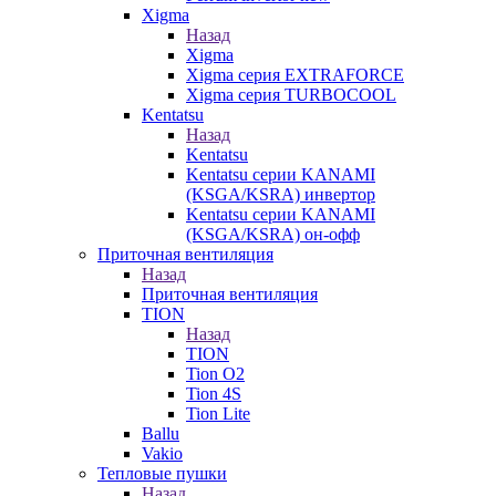
Xigma
Назад
Xigma
Xigma серия EXTRAFORCE
Xigma серия TURBOCOOL
Kentatsu
Назад
Kentatsu
Kentatsu серии KANAMI
(KSGA/KSRA) инвертор
Kentatsu серии KANAMI
(KSGA/KSRA) он-офф
Приточная вентиляция
Назад
Приточная вентиляция
TION
Назад
TION
Tion O2
Tion 4S
Tion Lite
Ballu
Vakio
Тепловые пушки
Назад