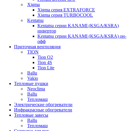
Xigma
Xigma серия EXTRAFORCE
Xigma серия TURBOCOOL
Kentatsu
Kentatsu серии KANAMI (KSGA/KSRA)
инвертор
Kentatsu серии KANAMI (KSGA/KSRA) он-
офф
Приточная вентиляция
TION
Tion O2
Tion 4S
Tion Lite
Ballu
Vakio
Тепловые пушки
Neoclima
Ballu
Тепломаш
Электрические обогреватели
Инфракрасные обогреватели
Тепловые завесы
Ballu
Тепломаш
Сушилки для рук