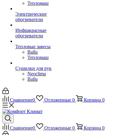
Тепломаш
Электрические
обогреватели
Инфракрасные
обогреватели
Тепловые завесы
Ballu
Тепломаш
Сушилки для рук
Neoclima
Ballu
Сравнение
0
Отложенные
0
Корзина
0
Сравнение
0
Отложенные
0
Корзина
0