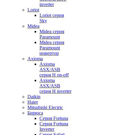
inverter
Loriot
Loriot серия
Sky
Midea
Midea серия
Paramount
Midea серия
Paramount
инвертор
Axioma
Axioma
ASX/ASB
серия Н on-off
Axioma
ASX/ASB
серия Н inverter
Daikin
Haier
Mitsubishi Electric
Бирюса
Серия Fortuna
Серия Fortuna
Inverter
Серия Safari