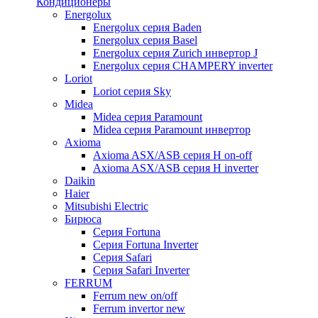
Кондиционеры
Energolux
Energolux серия Baden
Energolux серия Basel
Energolux серия Zurich инвертор J
Energolux серия CHAMPERY inverter
Loriot
Loriot серия Sky
Midea
Midea серия Paramount
Midea серия Paramount инвертор
Axioma
Axioma ASX/ASB серия Н on-off
Axioma ASX/ASB серия Н inverter
Daikin
Haier
Mitsubishi Electric
Бирюса
Серия Fortuna
Серия Fortuna Inverter
Серия Safari
Серия Safari Inverter
FERRUM
Ferrum new on/off
Ferrum invertor new