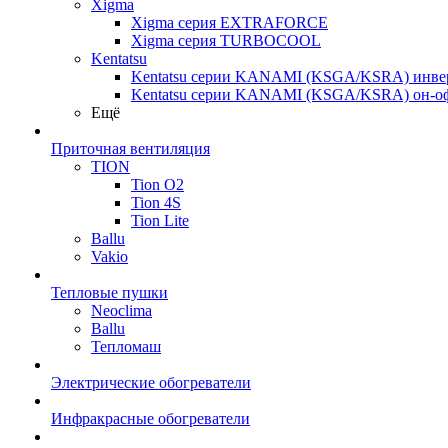
Xigma
Xigma серия EXTRAFORCE
Xigma серия TURBOCOOL
Kentatsu
Kentatsu серии KANAMI (KSGA/KSRA) инве
Kentatsu серии KANAMI (KSGA/KSRA) он-о
Ещё
Приточная вентиляция
TION
Tion O2
Tion 4S
Tion Lite
Ballu
Vakio
Тепловые пушки
Neoclima
Ballu
Тепломаш
Электрические обогреватели
Инфракрасные обогреватели