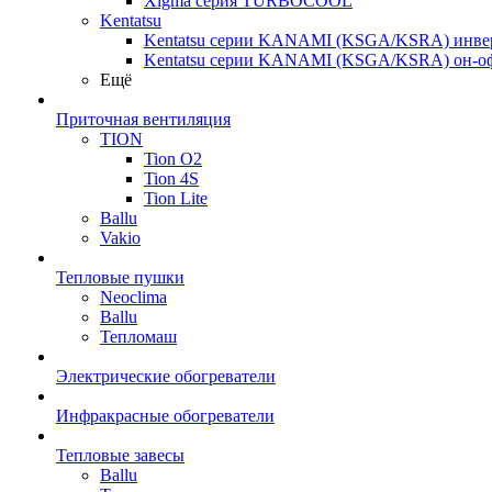
Xigma серия TURBOCOOL
Kentatsu
Kentatsu серии KANAMI (KSGA/KSRA) инве
Kentatsu серии KANAMI (KSGA/KSRA) он-о
Ещё
Приточная вентиляция
TION
Tion O2
Tion 4S
Tion Lite
Ballu
Vakio
Тепловые пушки
Neoclima
Ballu
Тепломаш
Электрические обогреватели
Инфракрасные обогреватели
Тепловые завесы
Ballu