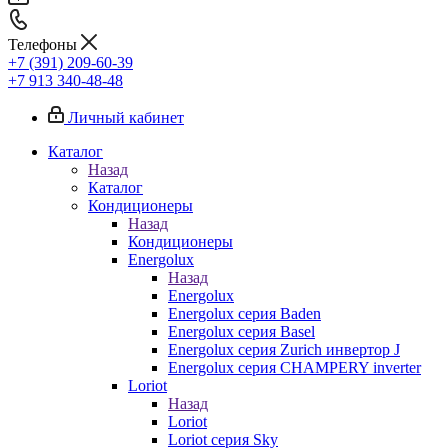
Телефоны
+7 (391) 209-60-39
+7 913 340-48-48
Личный кабинет
Каталог
Назад
Каталог
Кондиционеры
Назад
Кондиционеры
Energolux
Назад
Energolux
Energolux серия Baden
Energolux серия Basel
Energolux серия Zurich инвертор J
Energolux серия CHAMPERY inverter
Loriot
Назад
Loriot
Loriot серия Sky