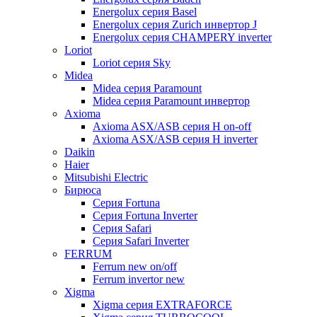
Energolux серия Basel
Energolux серия Zurich инвертор J
Energolux серия CHAMPERY inverter
Loriot
Loriot серия Sky
Midea
Midea серия Paramount
Midea серия Paramount инвертор
Axioma
Axioma ASX/ASB серия Н on-off
Axioma ASX/ASB серия Н inverter
Daikin
Haier
Mitsubishi Electric
Бирюса
Серия Fortuna
Серия Fortuna Inverter
Серия Safari
Серия Safari Inverter
FERRUM
Ferrum new on/off
Ferrum invertor new
Xigma
Xigma серия EXTRAFORCE