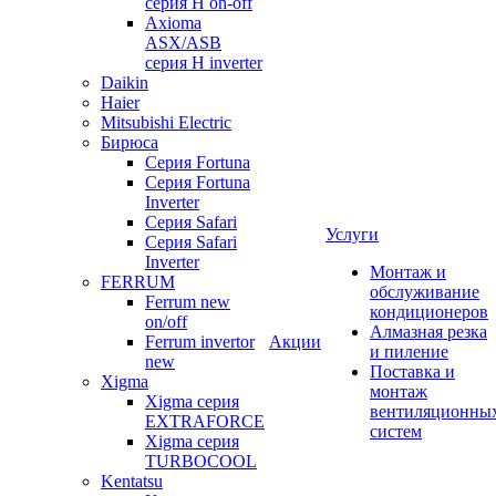
серия Н on-off
Axioma
ASX/ASB
серия Н inverter
Daikin
Haier
Mitsubishi Electric
Бирюса
Серия Fortuna
Серия Fortuna
Inverter
Серия Safari
Услуги
Серия Safari
Inverter
Монтаж и
FERRUM
обслуживание
Ferrum new
кондиционеров
on/off
Алмазная резка
Ferrum invertor
Акции
и пиление
new
Поставка и
Xigma
монтаж
Xigma серия
вентиляционны
EXTRAFORCE
систем
Xigma серия
TURBOCOOL
Kentatsu