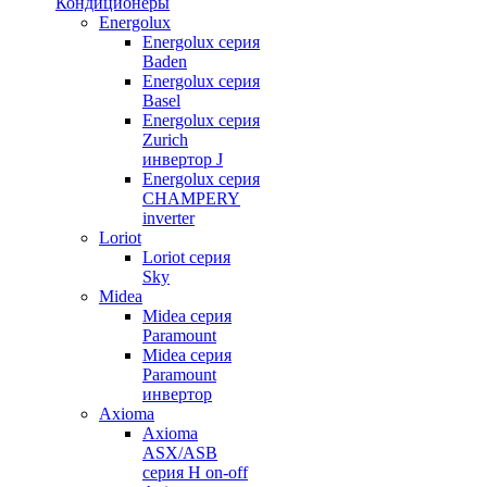
Кондиционеры
Energolux
Energolux серия
Baden
Energolux серия
Basel
Energolux серия
Zurich
инвертор J
Energolux серия
CHAMPERY
inverter
Loriot
Loriot серия
Sky
Midea
Midea серия
Paramount
Midea серия
Paramount
инвертор
Axioma
Axioma
ASX/ASB
серия Н on-off