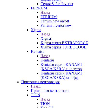
Серия Safari Inverter
FERRUM
Назад
FERRUM
Ferrum new on/off
Ferrum invertor new
Xigma
Назад
Xigma
Xigma серия EXTRAFORCE
Xigma серия TURBOCOOL
Kentatsu
Назад
Kentatsu
Kentatsu серии KANAMI
(KSGA/KSRA) инвертор
Kentatsu серии KANAMI
(KSGA/KSRA) он-офф
Приточная вентиляция
Назад
Приточная вентиляция
TION
Назад
TION
Tion O2