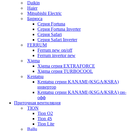
Daikin
Haier
Mitsubishi Electric
Бирюса
Серия Fortuna
Серия Fortuna Inverter
Серия Safari
Серия Safari Inverter
FERRUM
Ferrum new on/off
Ferrum invertor new
Xigma
Xigma серия EXTRAFORCE
Xigma серия TURBOCOOL
Kentatsu
Kentatsu серии KANAMI (KSGA/KSRA)
инвертор
Kentatsu серии KANAMI (KSGA/KSRA) он-
офф
Приточная вентиляция
TION
Tion O2
Tion 4S
Tion Lite
Ballu