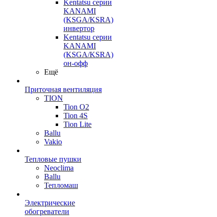
Kentatsu серии
KANAMI
(KSGA/KSRA)
инвертор
Kentatsu серии
KANAMI
(KSGA/KSRA)
он-офф
Ещё
Приточная вентиляция
TION
Tion O2
Tion 4S
Tion Lite
Ballu
Vakio
Тепловые пушки
Neoclima
Ballu
Тепломаш
Электрические
обогреватели