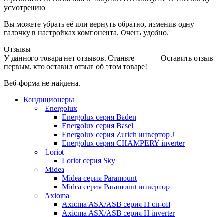
усмотрению.
Вы можете убрать её или вернуть обратно, изменив одну
галочку в настройках компонента. Очень удобно.
Отзывы
У данного товара нет отзывов. Станьте
Оставить отзыв
первым, кто оставил отзыв об этом товаре!
Веб-форма не найдена.
Кондиционеры
Energolux
Energolux серия Baden
Energolux серия Basel
Energolux серия Zurich инвертор J
Energolux серия CHAMPERY inverter
Loriot
Loriot серия Sky
Midea
Midea серия Paramount
Midea серия Paramount инвертор
Axioma
Axioma ASX/ASB серия Н on-off
Axioma ASX/ASB серия Н inverter