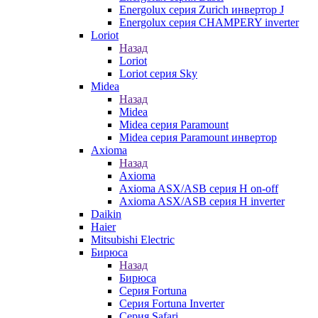
Energolux серия Zurich инвертор J
Energolux серия CHAMPERY inverter
Loriot
Назад
Loriot
Loriot серия Sky
Midea
Назад
Midea
Midea серия Paramount
Midea серия Paramount инвертор
Axioma
Назад
Axioma
Axioma ASX/ASB серия Н on-off
Axioma ASX/ASB серия Н inverter
Daikin
Haier
Mitsubishi Electric
Бирюса
Назад
Бирюса
Серия Fortuna
Серия Fortuna Inverter
Серия Safari