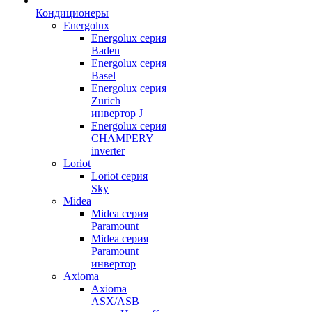
Кондиционеры
Energolux
Energolux серия
Baden
Energolux серия
Basel
Energolux серия
Zurich
инвертор J
Energolux серия
CHAMPERY
inverter
Loriot
Loriot серия
Sky
Midea
Midea серия
Paramount
Midea серия
Paramount
инвертор
Axioma
Axioma
ASX/ASB