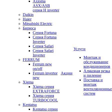
Axioma
ASX/ASB
серия Н inverter
Daikin
Haier
Mitsubishi Electric
Бирюса
Серия Fortuna
Серия Fortuna
Inverter
Серия Safari
Услуги
Серия Safari
Inverter
Монтаж и
FERRUM
обслуживание
Ferrum new
кондиционеров
on/off
Алмазная резка
Ferrum invertor
Акции
и пиление
new
Поставка и
Xigma
монтаж
Xigma серия
вентиляционны
EXTRAFORCE
систем
Xigma серия
TURBOCOOL
Kentatsu
Kentatsu серии