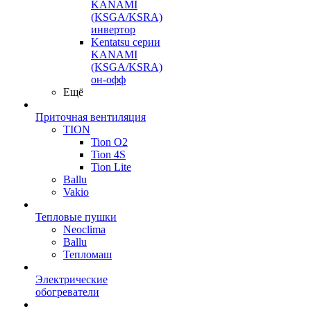
KANAMI
(KSGA/KSRA)
инвертор
Kentatsu серии
KANAMI
(KSGA/KSRA)
он-офф
Ещё
Приточная вентиляция
TION
Tion O2
Tion 4S
Tion Lite
Ballu
Vakio
Тепловые пушки
Neoclima
Ballu
Тепломаш
Электрические
обогреватели